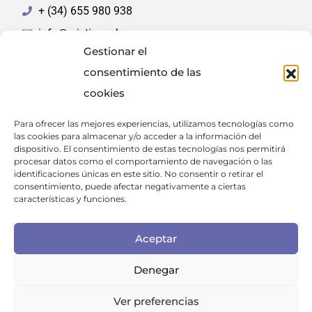
+ (34) 655 980 938
info@cristinacuberos.com
Gestionar el
consentimiento de las
cookies
Para ofrecer las mejores experiencias, utilizamos tecnologías como
las cookies para almacenar y/o acceder a la información del
FINANCIADO POR LA UNIÓN EUROPEA CON EL
dispositivo. El consentimiento de estas tecnologías nos permitirá
procesar datos como el comportamiento de navegación o las
PROGRAMA KIT DIGITAL POR LOS FONDOS NEXT
identificaciones únicas en este sitio. No consentir o retirar el
consentimiento, puede afectar negativamente a ciertas
GENERATION (EU) DEL MECANISMO DE RECUPERACIÓN
características y funciones.
Y RESILIENCIA
Aceptar
Denegar
Ver preferencias